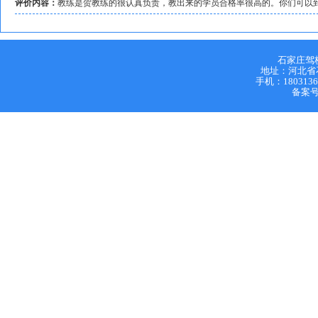
评价内容：
教练是贺教练的很认真负责，教出来的学员合格率很高的。你们可以
石家庄驾
地址：河北省石家
手机：18031364
备案