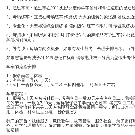
1、通过率高：通过率在90%以上!决定你学车价格和拿证速度的是通
2、考场练车：直接在考场练车.练路线.大大的缓解的紧张感.这也是
3、专业化：大型标准综合训练场.随到随学.练车不限时间.专业教练执
4、麻烦少：不用听课.不记学时.打卡记学时的麻烦只有学过车的才知
其他我们搞定 。
5、补考快：每场有两次机会，如果有发生补考，合理安排再考。（
如果您需要驾驶学习.如果您还在犹豫.请致电我校业务员为您做出专
学车的流程安排：
1：报名面签，体检
2：考科目一理论（7天）
3：科目一合格35天后，科二科三科四连考，,练车10天左右
学车流程：
1、报完名十天左右考科目一. 考完科目一后30天左右考科目二，我
间的安排，一般在7-10天，这样能保证了学员的通过率. 考完科目二
拿证正常流程下来是55天左右即可拿证我校采用一费制，所以口碑一
用，体检、材料也是办理，省心也省力
我们的宗旨：诚信服务，廉政教学，规范管理，服务社会。为了更好
务，科学合理地安排训练时间，尽量缩短训练周期，确保学员朋友在
驶培训